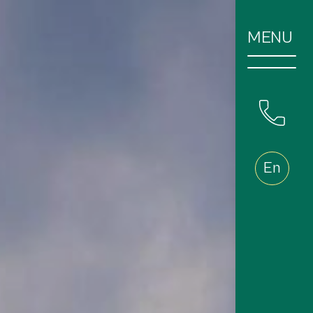
MENU
En